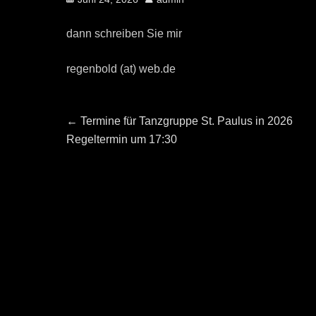
on
dann schreiben Sie mir
regenbold (at) web.de
Beitragsnavigation
Previous
←
Termine für Tanzgruppe St. Paulus in 2026
post:
Regeltermin um 17:30